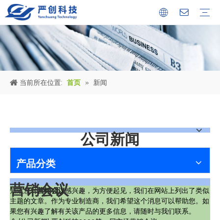
公司简介
证书
文化中心
冶金设备
环保烟气处理工程
环保水处理工程
金属固废回收机械设备
公司新闻
行业新闻
人才储备
当前所在位置:
首页
»
新闻
公司新闻
产品分类
营销会议
知道您对
营销会议
感兴趣，为方便起见，我们在网站上列出了类似
主题的文章。作为专业制造商，我们希望这个消息可以帮助您。如
果您有兴趣了解有关该产品的更多信息，请随时与我们联系。