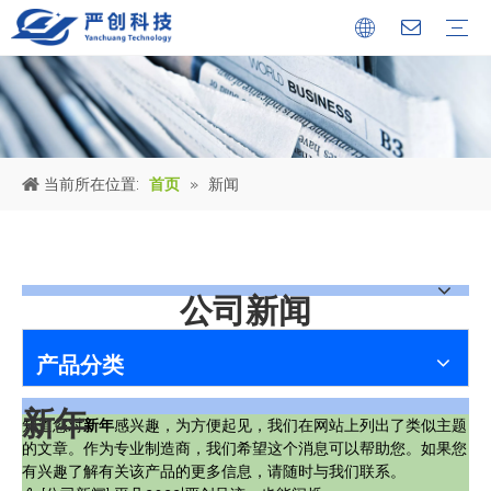
公司简介
证书
文化中心
冶金设备
环保烟气处理工程
环保水处理工程
金属固废回收机械设备
公司新闻
行业新闻
人才储备
当前所在位置:
首页
»
新闻
公司新闻
产品分类
新年
知道您对
新年
感兴趣，为方便起见，我们在网站上列出了类似主题
的文章。作为专业制造商，我们希望这个消息可以帮助您。如果您
有兴趣了解有关该产品的更多信息，请随时与我们联系。