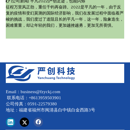
[
公司新闻
]
平凡2022|严创足迹，也能闪烁
征程万里风正劲，重任千钧再奋蹄。2022是平凡的一年，由于反
复的疫情和变幻莫测的国际经济影响，我们在发展过程中面临着严
峻的挑战，我们度过了道阻且长的平凡一年，这一年，险象迭生，
困难重重，却让年轻的我们，更加越挫越勇，更加无所畏惧。
Email：business@fzyckj.com
联系电话：+8613959503901
公司传真：0591-22579380
地址：福建省福州市闽清县白中镇白金西路3号