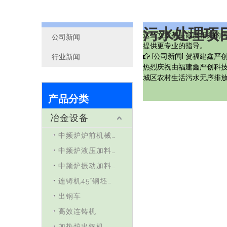
污水处理项
这些文章都是高度相关的
公司新闻
提供更专业的指导。
[
公司新闻
]
贺福建鑫严创
行业新闻
热烈庆祝由福建鑫严创科技
城区农村生活污水无序排
产品分类
冶金设备
中频炉炉前机械手
中频炉液压加料车
中频炉振动加料车
连铸机45°钢坯液压剪
出钢车
高效连铸机
加热炉出钢机