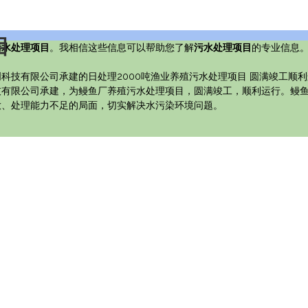
目
污水处理项目
。我相信这些信息可以帮助您了解
污水处理项目
的专业信息
科技有限公司承建的日处理2000吨渔业养殖污水处理项目 圆满竣工顺
有限公司承建，为鳗鱼厂养殖污水处理项目，圆满竣工，顺利运行。鳗鱼厂
放、处理能力不足的局面，切实解决水污染环境问题。