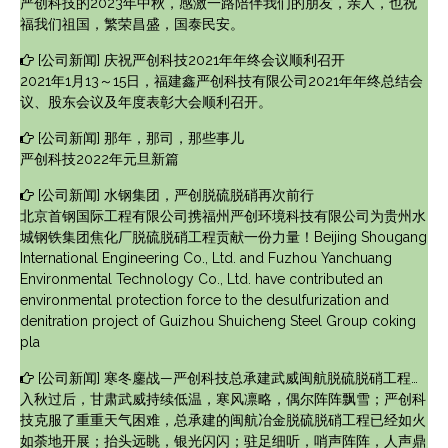
严创科技的2023年中秋，感激一路陪伴我们的朋友，亲人，也祝
福我们祖国，繁荣昌盛，国泰民安。
[
公司新闻
]
庆祝严创科技2021年年终会议顺利召开
2021年1月13～15日，福建鑫严创科技有限公司2021年年终总结会
议、股东会议及年度表彰大会顺利召开。
[
公司新闻
]
那年，那司，那些事儿
严创科技2022年元旦新篇
[
公司新闻
]
水钢集团，严创脱硫脱硝再次前行
北京首钢国际工程有限公司携福州严创环境科技有限公司为贵州水
城钢铁集团焦化厂脱硫脱硝工程贡献一份力量！Beijing Shougang
International Engineering Co., Ltd. and Fuzhou Yanchuang
Environmental Technology Co., Ltd. have contributed an
environmental protection force to the desulfurization and
denitration project of Guizhou Shuicheng Steel Group coking
pla
[
公司新闻
]
寒冬鏖战—严创科技总承建武威闽航脱硫脱硝工程顺利施工
入秋过后，甘肃武威持续低温，寒风凛略，偶尔阵阵飘雪；严创科
技克服了重重天气困难，总承建的闽航冶金脱硫脱硝工程已经如火
如荼地开展；抬头远眺，银光闪闪；驻足细听，哨声阵阵，人声鼎