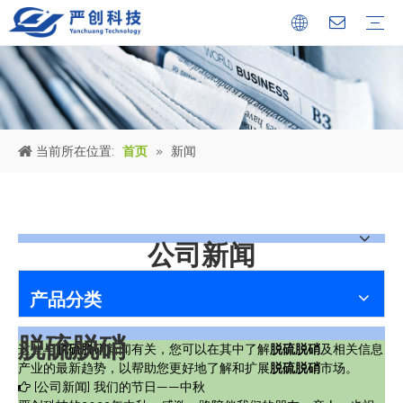
公司简介
证书
文化中心
冶金设备
环保烟气处理工程
环保水处理工程
金属固废回收机械设备
公司新闻
行业新闻
人才储备
当前所在位置:
首页
»
新闻
公司新闻
产品分类
脱硫脱硝
这些与
脱硫脱硝
新闻有关，您可以在其中了解
脱硫脱硝
及相关信息
产业的最新趋势，以帮助您更好地了解和扩展
脱硫脱硝
市场。
[
公司新闻
]
我们的节日——中秋