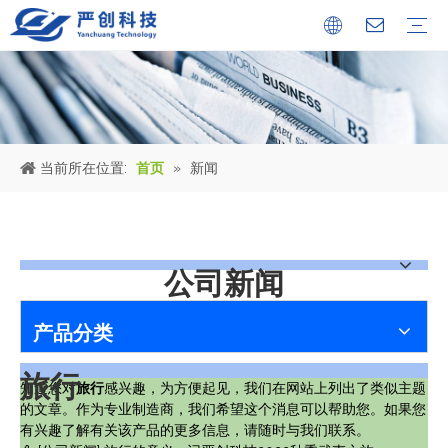
公司简介
证书
文化中心
冶金设备
环保烟气处理工程
环保水处理工程
金属固废回收机械设备
公司新闻
行业新闻
人才储备
当前所在位置:
首页
»
新闻
公司新闻
产品分类
旅行
知道您对
旅行
感兴趣，为方便起见，我们在网站上列出了类似主题
的文章。作为专业制造商，我们希望这个消息可以帮助您。如果您
有兴趣了解有关该产品的更多信息，请随时与我们联系。