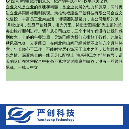
[
公司新闻
]
旅行的意义—记严创科技2022秋季武夷之旅
企业文化是企业的灵魂和精髓，是企业发展的动力和源泉，同时促
进企业共同目标顺利实现。为推动福建鑫严创科技有限公司企业文
化建设，丰富员工业余生活，增强团队凝聚力，由公司组织的以
“月映山河，彰显严创雄风，澄光万里，铸造宏图霸业”为主题的武
夷山旅行顺利进行。驱车从公司出发，三个小时车程没有让我们感
到疲惫，丰盛的午餐过后，导游已经为我们安排好了行程。此值初
秋风高气爽，云雾蔽日，在闽北的山间已经感觉不出前几个月的热
意，年长倾心于工作，不能时常尽心游玩于山水之间，却能领略山
水之情。深邃悠长的一线天足以配得上 “鬼斧神工之奇”的称号，诺
长的队伍在紧密配合中有条不紊地穿过幽邃的峡谷，没有一丝紧张
慌乱。一线天中穿