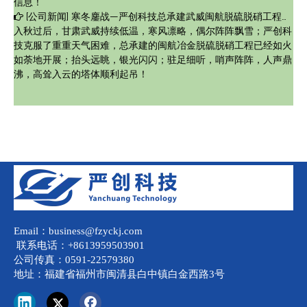
信息！
[
公司新闻
]
寒冬鏖战—严创科技总承建武威闽航脱硫脱硝工程顺利施工
入秋过后，甘肃武威持续低温，寒风凛略，偶尔阵阵飘雪；严创科
技克服了重重天气困难，总承建的闽航冶金脱硫脱硝工程已经如火
如荼地开展；抬头远眺，银光闪闪；驻足细听，哨声阵阵，人声鼎
沸，高耸入云的塔体顺利起吊！
Email：business@fzyckj.com
联系电话：+8613959503901
公司传真：0591-22579380
地址：福建省福州市闽清县白中镇白金西路3号