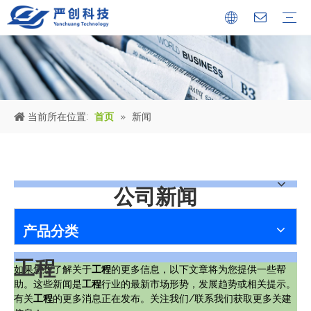
公司简介
证书
文化中心
冶金设备
环保烟气处理工程
环保水处理工程
金属固废回收机械设备
公司新闻
行业新闻
人才储备
当前所在位置:
首页
»
新闻
公司新闻
产品分类
工程
如果您想了解关于
工程
的更多信息，以下文章将为您提供一些帮
助。这些新闻是
工程
行业的最新市场形势，发展趋势或相关提示。
有关
工程
的更多消息正在发布。关注我们/联系我们获取更多关建