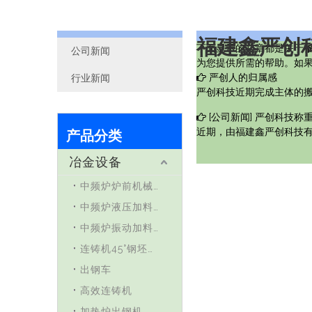
福建鑫严创
下面显示的文章都是关于
公司新闻
为您提供所需的帮助。如
严创人的归属感
行业新闻
严创科技近期完成主体的
[
公司新闻
]
严创科技称
产品分类
近期，由福建鑫严创科技
冶金设备
中频炉炉前机械手
中频炉液压加料车
中频炉振动加料车
连铸机45°钢坯液压剪
出钢车
高效连铸机
加热炉出钢机